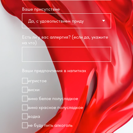
Ваше присутствие
Есть ли у вас аллергия? (если да, укажите
на что)
Ваши предпочтения в напитках
игристое
виски
вино белое полусладкое
вино красное полусладкое
водка
не буду пить алкоголь