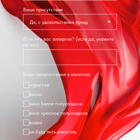
Ваше присутствие
Есть ли у вас аллергия? (если да, укажите
на что)
Ваши предпочтения в напитках
игристое
виски
вино белое полусладкое
вино красное полусладкое
водка
не буду пить алкоголь