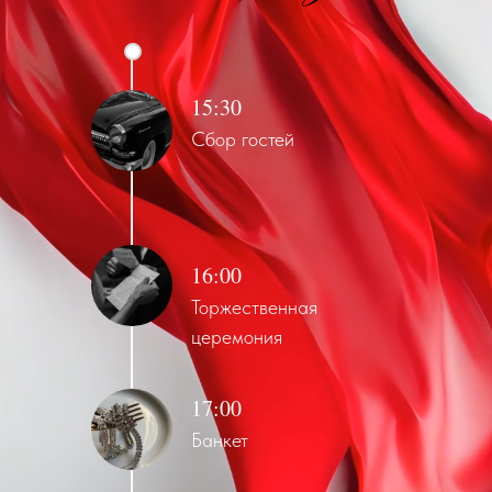
15:30
Сбор гостей
16:00
Торжественная
церемония
17:00
Банкет