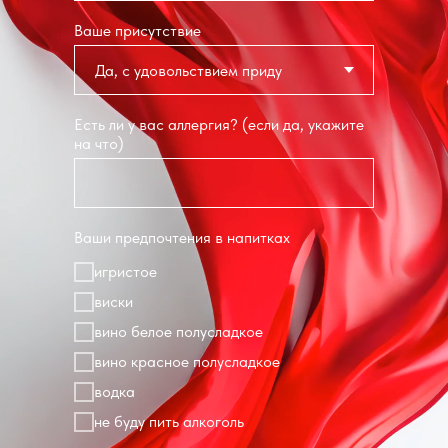
Ваше присутствие
Есть ли у вас аллергия? (если да, укажите
на что)
Ваши предпочтения в напитках
игристое
виски
вино белое полусладкое
вино красное полусладкое
водка
не буду пить алкоголь