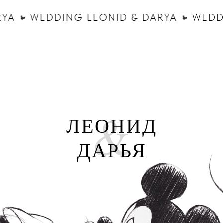
ARYA
WEDDING LEONID & DARYA
WED
&
ЛЕОНИД
ДАРЬЯ