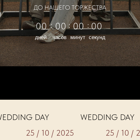
ДО НАШЕГО ТОРЖЕСТВА
:
:
:
00
00
00
00
дней
часов
минут
секунд
DING DAY
WEDDING DAY
25
25 / 10 / 2025
25 / 10