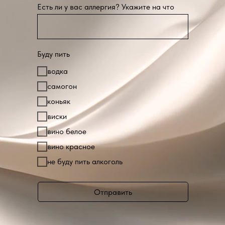
Есть ли у вас аллергия? Укажите на что
Буду пить
водка
самогон
коньяк
виски
вино белое
вино красное
не буду пить алкоголь
Отправить