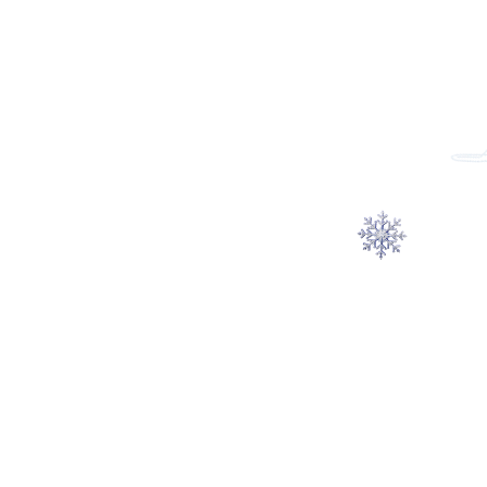
Свободный деловой
(smart casual)
КОНТАКТЫ
По всем интересующим вопросам
Вы можете обратиться к нашему
представителю:
Елена Белякова +7 926 265-10-31