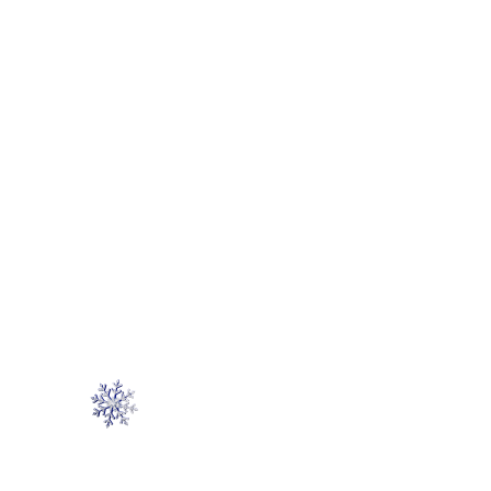
13:30
Церемония торжественного
открытия
14:00
Праздничный фуршет
ДРЕСС-КОД